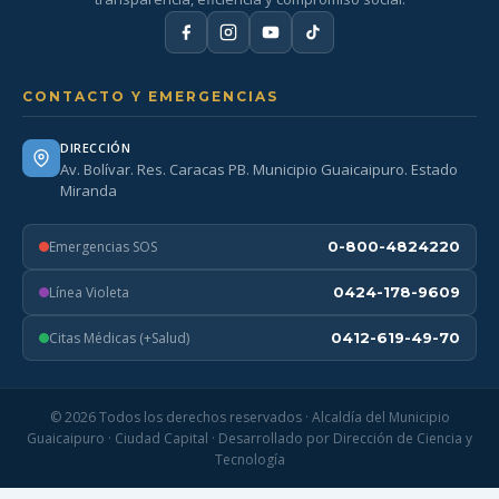
CONTACTO Y EMERGENCIAS
DIRECCIÓN
Av. Bolívar. Res. Caracas PB. Municipio Guaicaipuro. Estado
Miranda
Emergencias SOS
0-800-4824220
Línea Violeta
0424-178-9609
Citas Médicas (+Salud)
0412-619-49-70
© 2026 Todos los derechos reservados · Alcaldía del Municipio
Guaicaipuro · Ciudad Capital · Desarrollado por Dirección de Ciencia y
Tecnología