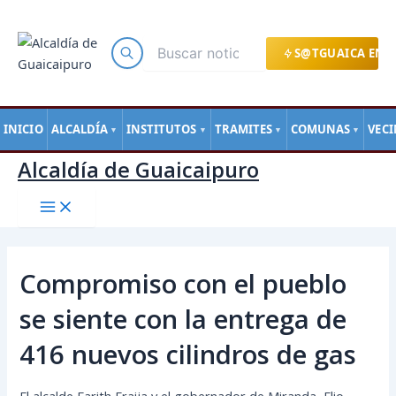
Main
Ir
Navegación
Menu
al
de
contenido
entradas
S@TGUAICA EN L
INICIO
ALCALDÍA
INSTITUTOS
TRAMITES
COMUNAS
VEC
▼
▼
▼
▼
Alcaldía de Guaicaipuro
Compromiso con el pueblo
se siente con la entrega de
416 nuevos cilindros de gas
El alcalde Farith Fraija y el gobernador de Miranda, Elio