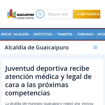
Ir
al
contenido
S@TGUAICA EN
INICIO
ALCALDÍA
INSTITUTOS
TRAMITES
COMUNAS
VEC
▼
▼
▼
▼
Navegación
Mai
Alcaldía de Guaicaipuro
de
Men
entradas
Juventud deportiva recibe
atención médica y legal de
cara a las próximas
competencias
La alcaldía del municipio Guaicaipuro realizó una exitosa