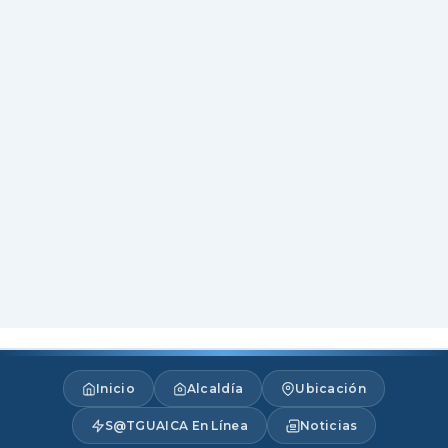
Inicio
Alcaldía
Ubicación
S@TGUAICA En Línea
Noticias