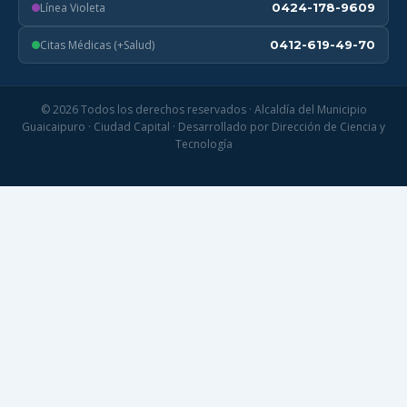
Línea Violeta
0424-178-9609
Citas Médicas (+Salud)
0412-619-49-70
© 2026 Todos los derechos reservados · Alcaldía del Municipio
Guaicaipuro · Ciudad Capital · Desarrollado por Dirección de Ciencia y
Tecnología