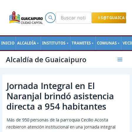
Ir
al
contenido
S@TGUAICA EN
INICIO
ALCALDÍA
INSTITUTOS
TRAMITES
COMUNAS
VEC
▼
▼
▼
▼
Navegación
Mai
Alcaldía de Guaicaipuro
de
Men
entradas
Jornada Integral en El
Naranjal brindó asistencia
directa a 954 habitantes
Más de 950 personas de la parroquia Cecilio Acosta
recibieron atención institucional en una jornada integral