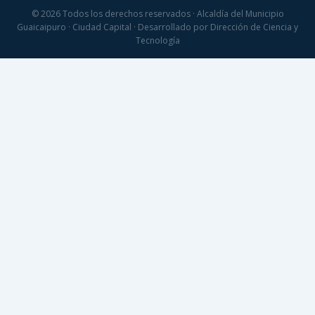
© 2026 Todos los derechos reservados · Alcaldía del Municipio
Guaicaipuro · Ciudad Capital · Desarrollado por Dirección de Ciencia y
Tecnología