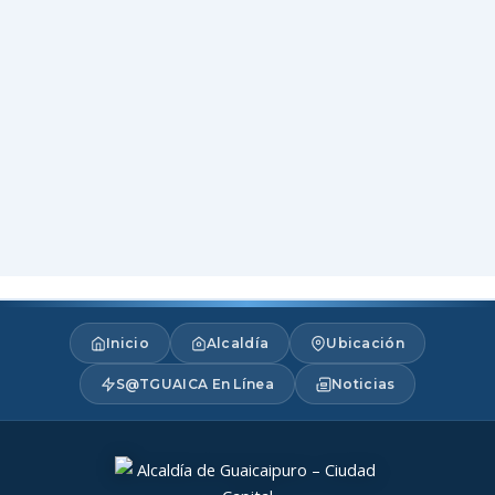
Inicio
Alcaldía
Ubicación
S@TGUAICA En Línea
Noticias