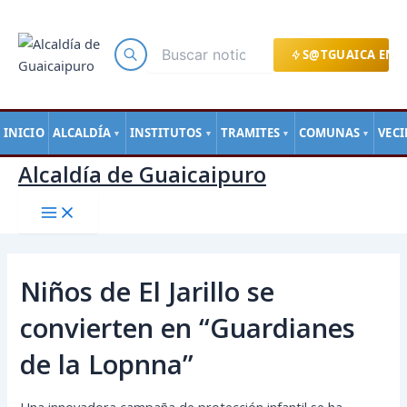
Main
Ir
Navegación
Menu
al
de
contenido
entradas
S@TGUAICA EN L
INICIO
ALCALDÍA
INSTITUTOS
TRAMITES
COMUNAS
VEC
▼
▼
▼
▼
Alcaldía de Guaicaipuro
Niños de El Jarillo se
convierten en “Guardianes
de la Lopnna”
Una innovadora campaña de protección infantil se ha