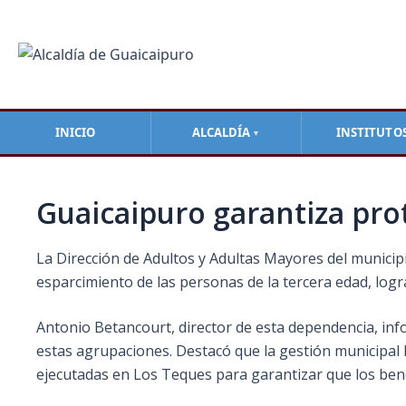
Ir
Navegación
al
de
contenido
entradas
INICIO
ALCALDÍA
INSTITUTO
▼
Guaicaipuro garantiza prot
La Dirección de Adultos y Adultas Mayores del municip
esparcimiento de las personas de la tercera edad, logra
Antonio Betancourt, director de esta dependencia, info
estas agrupaciones. Destacó que la gestión municipal h
ejecutadas en Los Teques para garantizar que los benef