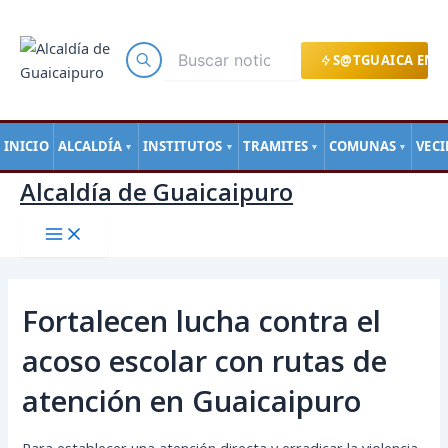
Main
Ir
Navegación
Menu
al
de
contenido
entradas
S@TGUAICA EN L
INICIO
ALCALDÍA
INSTITUTOS
TRAMITES
COMUNAS
VEC
▼
▼
▼
▼
Alcaldía de Guaicaipuro
Fortalecen lucha contra el
acoso escolar con rutas de
atención en Guaicaipuro
Para establecer una atención directa y erradicar la violencia