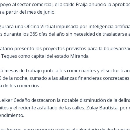
oyo al sector comercial, el alcalde Fraija anunció la aprob
 a partir del mes de junio.
urará una Oficina Virtual impulsada por inteligencia artific
durante los 365 días del año sin necesidad de trasladarse a l
datario presentó los proyectos previstos para la boulevariza
 Teques como capital del estado Miranda.
rá mesas de trabajo junto a los comerciantes y el sector trans
00 de la noche, sumado a las alianzas financieras concreta
a de los comercios.
iker Cedeño destacaron la notable disminución de la delincu
ámites y el reciente asfaltado de las calles. Zulay Bautista, po
rendimiento.
s logros, pero propuso revisar el calendario de declaracion