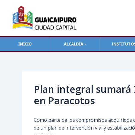
Ir
al
contenido
INICIO
ALCALDÍA
INSTITUTO
▼
Navegación
de
entradas
Plan integral sumará 
en Paracotos
Como parte de los compromisos adquiridos dur
de un plan de intervención vial y estabilizac