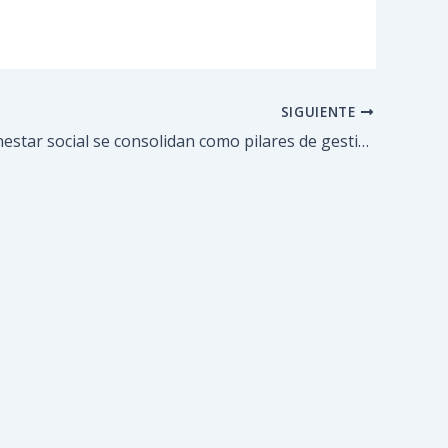
SIGUIENTE
Salud y bienestar social se consolidan como pilares de gestión municipal en Cecilio Acosta