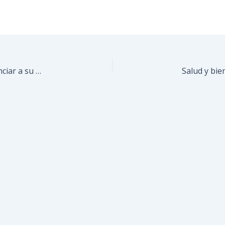
Guaicaipuro forma a sus entrenadores para potenciar a su generación de oro