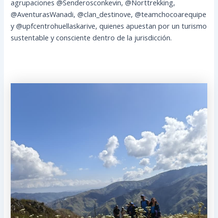
agrupaciones @Senderosconkevin, @Norttrekking,
@AventurasWanadi, @clan_destinove, @teamchocoarequipe
y @upfcentrohuellaskarive, quienes apuestan por un turismo
sustentable y consciente dentro de la jurisdicción.