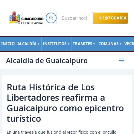
Ir
al
contenido
S@TGUAICA EN
INICIO
ALCALDÍA
INSTITUTOS
TRAMITES
COMUNAS
VEC
▼
▼
▼
▼
Navegación
Mai
Alcaldía de Guaicaipuro
de
Men
entradas
Ruta Histórica de Los
Libertadores reafirma a
Guaicaipuro como epicentro
turístico
En una travesía que fusionó el vigor físico con el orgullo