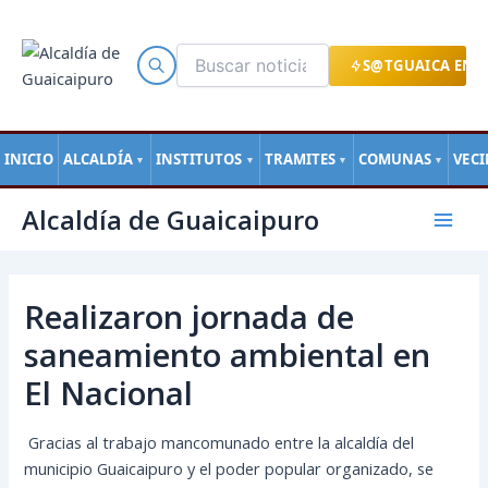
Ir
al
contenido
S@TGUAICA EN L
INICIO
ALCALDÍA
INSTITUTOS
TRAMITES
COMUNAS
VEC
▼
▼
▼
▼
Navegación
Mai
Alcaldía de Guaicaipuro
de
Men
entradas
Realizaron jornada de
saneamiento ambiental en
El Nacional
Gracias al trabajo mancomunado entre la alcaldía del
municipio Guaicaipuro y el poder popular organizado, se