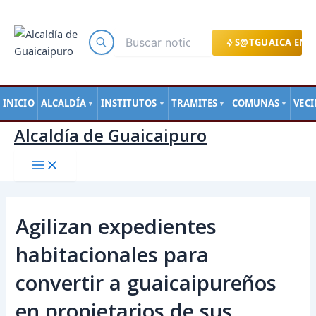
Main
Ir
Navegación
Menu
al
de
contenido
entradas
S@TGUAICA EN L
INICIO
ALCALDÍA
INSTITUTOS
TRAMITES
COMUNAS
VEC
▼
▼
▼
▼
Alcaldía de Guaicaipuro
Agilizan expedientes
habitacionales para
convertir a guaicaipureños
en propietarios de sus