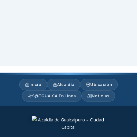
Inicio
Alcaldía
Ubicación
S@TGUAICA En Línea
Noticias