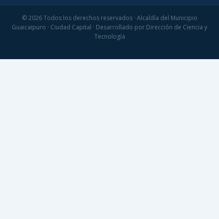
© 2026 Todos los derechos reservados · Alcaldía del Municipio
Guaicaipuro · Ciudad Capital · Desarrollado por Dirección de Ciencia y
Tecnología