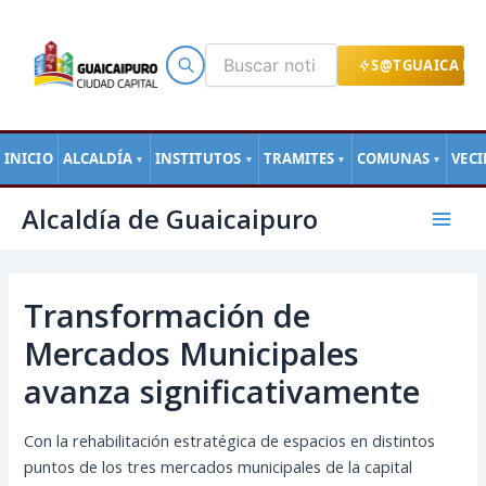
Ir
al
contenido
S@TGUAICA EN
INICIO
ALCALDÍA
INSTITUTOS
TRAMITES
COMUNAS
VEC
▼
▼
▼
▼
Navegación
Mai
Alcaldía de Guaicaipuro
de
Men
entradas
Transformación de
Mercados Municipales
avanza significativamente
Con la rehabilitación estratégica de espacios en distintos
puntos de los tres mercados municipales de la capital