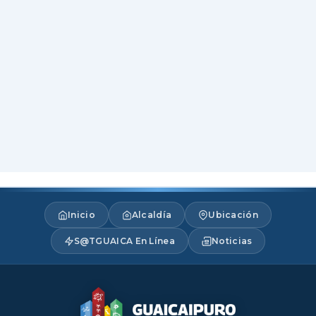
Inicio
Alcaldía
Ubicación
S@TGUAICA En Línea
Noticias