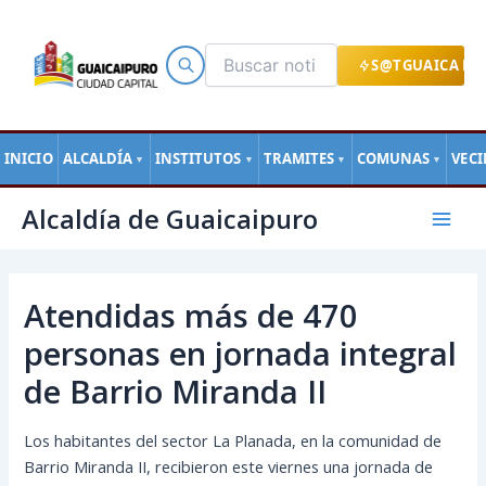
Ir
al
contenido
S@TGUAICA EN
INICIO
ALCALDÍA
INSTITUTOS
TRAMITES
COMUNAS
VEC
▼
▼
▼
▼
Navegación
Mai
Alcaldía de Guaicaipuro
de
Men
entradas
Atendidas más de 470
personas en jornada integral
de Barrio Miranda II
Los habitantes del sector La Planada, en la comunidad de
Barrio Miranda II, recibieron este viernes una jornada de