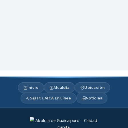
Inicio
Alcaldía
Ubicación
S@TGUAICA En Línea
Noticias