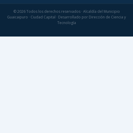
© 2026 Todos los derechos reservados · Alcaldía del Municipio
Guaicaipuro · Ciudad Capital · Desarrollado por Dirección de Ciencia y
Tecnología