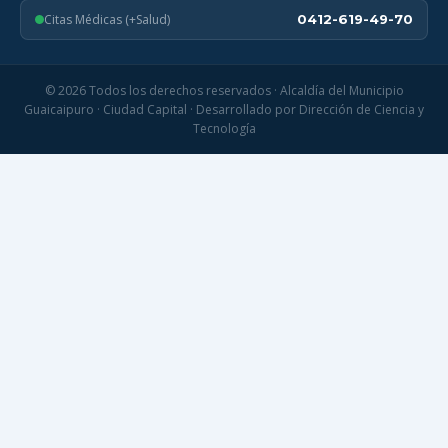
Citas Médicas (+Salud)
0412-619-49-70
© 2026 Todos los derechos reservados · Alcaldía del Municipio
Guaicaipuro · Ciudad Capital · Desarrollado por Dirección de Ciencia y
Tecnología