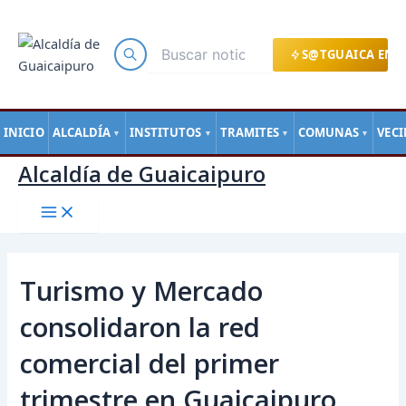
Main
Ir
Navegación
Menu
al
de
contenido
entradas
S@TGUAICA EN L
INICIO
ALCALDÍA
INSTITUTOS
TRAMITES
COMUNAS
VEC
▼
▼
▼
▼
Alcaldía de Guaicaipuro
Turismo y Mercado
consolidaron la red
comercial del primer
trimestre en Guaicaipuro