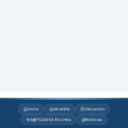
Inicio
Alcaldía
Ubicación
S@TGUAICA En Línea
Noticias