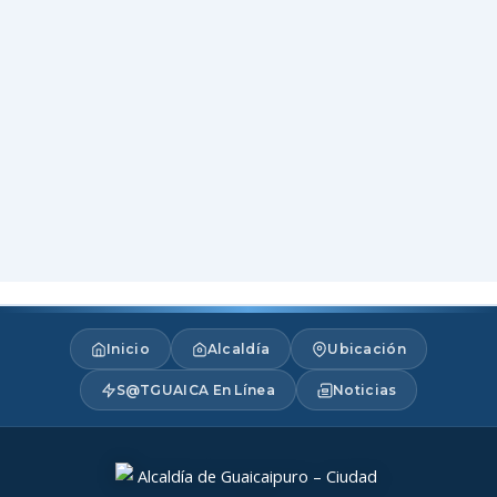
Inicio
Alcaldía
Ubicación
S@TGUAICA En Línea
Noticias