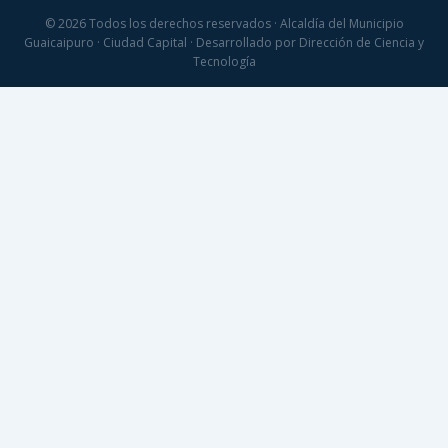
© 2026 Todos los derechos reservados · Alcaldía del Municipio
Guaicaipuro · Ciudad Capital · Desarrollado por Dirección de Ciencia y
Tecnología