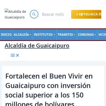
Main
Ir
Navegación
Menu
al
de
contenido
entradas
S@TGUAICA EN L
INICIO
ALCALDÍA
INSTITUTOS
TRAMITES
COMUNAS
VEC
▼
▼
▼
▼
Alcaldía de Guaicaipuro
Fortalecen el Buen Vivir en
Guaicaipuro con inversión
social superior a los 150
millones de bolívares