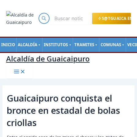
Main
Ir
Navegación
Menu
al
de
contenido
entradas
S@TGUAICA EN L
INICIO
ALCALDÍA
INSTITUTOS
TRAMITES
COMUNAS
VEC
▼
▼
▼
▼
Alcaldía de Guaicaipuro
Guaicaipuro conquista el
bronce en estadal de bolas
criollas
Entre el sonido seco de las micas al chocar y los gritos de