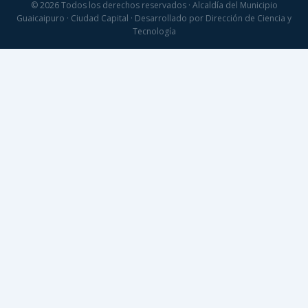
© 2026 Todos los derechos reservados · Alcaldía del Municipio
Guaicaipuro · Ciudad Capital · Desarrollado por Dirección de Ciencia y
Tecnología