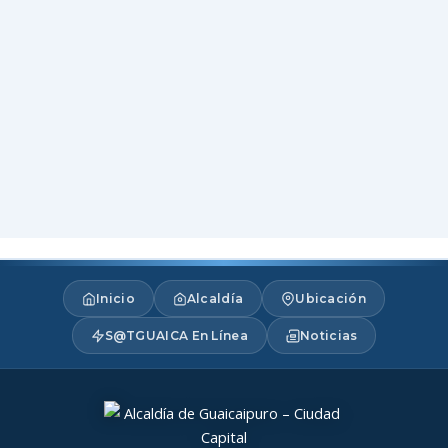
Inicio
Alcaldía
Ubicación
S@TGUAICA En Línea
Noticias