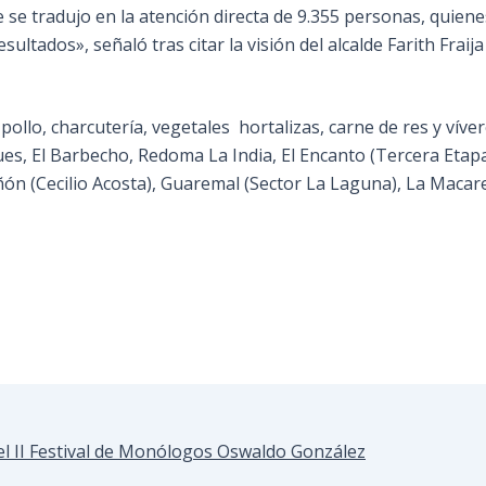
 se tradujo en la atención directa de 9.355 personas, quiene
ados», señaló tras citar la visión del alcalde Farith Fraija
ollo, charcutería, vegetales hortalizas, carne de res y vív
es, El Barbecho, Redoma La India, El Encanto (Tercera Etap
l Peñón (Cecilio Acosta), Guaremal (Sector La Laguna), La Mac
el II Festival de Monólogos Oswaldo González