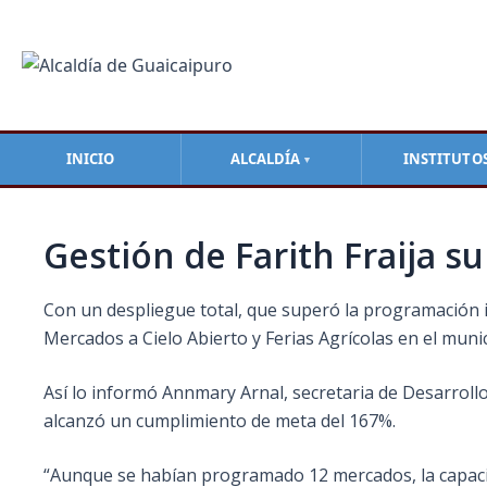
Ir
Navegación
al
de
contenido
entradas
INICIO
ALCALDÍA
INSTITUTO
▼
Gestión de Farith Fraija 
Con un despliegue total, que superó la programación ini
Mercados a Cielo Abierto y Ferias Agrícolas en el muni
Así lo informó Annmary Arnal, secretaria de Desarrollo
alcanzó un cumplimiento de meta del 167%.
“Aunque se habían programado 12 mercados, la capacida