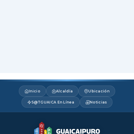
Inicio
Alcaldía
Ubicación
S@TGUAICA En Línea
Noticias