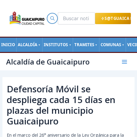
Ir
al
contenido
S@TGUAICA EN
INICIO
ALCALDÍA
INSTITUTOS
TRAMITES
COMUNAS
VEC
▼
▼
▼
▼
Navegación
Mai
Alcaldía de Guaicaipuro
de
Men
entradas
Defensoría Móvil se
despliega cada 15 días en
plazas del municipio
Guaicaipuro
En el marco del 26° aniversario de la Ley Orgánica para la