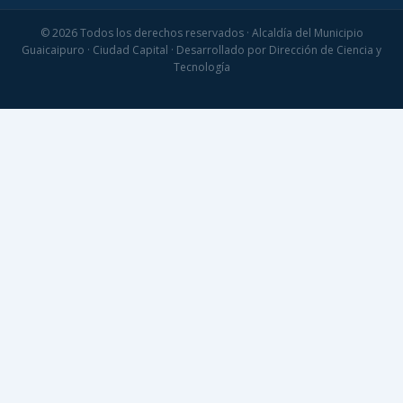
© 2026 Todos los derechos reservados · Alcaldía del Municipio
Guaicaipuro · Ciudad Capital · Desarrollado por Dirección de Ciencia y
Tecnología