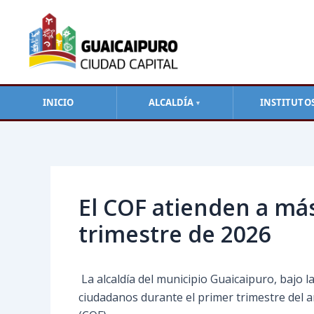
Ir
al
contenido
INICIO
ALCALDÍA
INSTITUTO
▼
Navegación
de
entradas
El COF atienden a má
trimestre de 2026
La alcaldía del municipio Guaicaipuro, bajo la
ciudadanos durante el primer trimestre del a