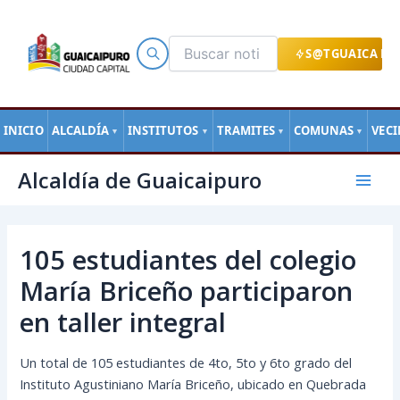
Ir
al
contenido
S@TGUAICA EN
INICIO
ALCALDÍA
INSTITUTOS
TRAMITES
COMUNAS
VEC
▼
▼
▼
▼
Navegación
Mai
Alcaldía de Guaicaipuro
de
Men
entradas
105 estudiantes del colegio
María Briceño participaron
en taller integral
Un total de 105 estudiantes de 4to, 5to y 6to grado del
Instituto Agustiniano María Briceño, ubicado en Quebrada