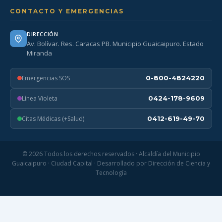
CONTACTO Y EMERGENCIAS
DIRECCIÓN
Av. Bolívar. Res. Caracas PB. Municipio Guaicaipuro. Estado
Miranda
Emergencias SOS
0-800-4824220
Línea Violeta
0424-178-9609
Citas Médicas (+Salud)
0412-619-49-70
© 2026 Todos los derechos reservados · Alcaldía del Municipio
Guaicaipuro · Ciudad Capital · Desarrollado por Dirección de Ciencia y
Tecnología