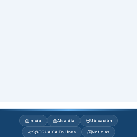
Inicio
Alcaldía
Ubicación
S@TGUAICA En Línea
Noticias