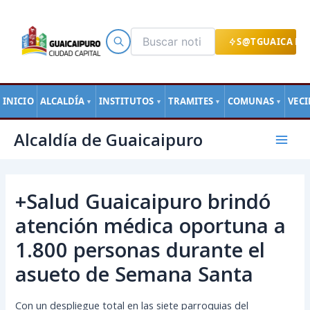
Ir
al
contenido
S@TGUAICA EN
INICIO
ALCALDÍA
INSTITUTOS
TRAMITES
COMUNAS
VEC
▼
▼
▼
▼
Navegación
Mai
Alcaldía de Guaicaipuro
de
Men
entradas
+Salud Guaicaipuro brindó
atención médica oportuna a
1.800 personas durante el
asueto de Semana Santa
Con un despliegue total en las siete parroquias del