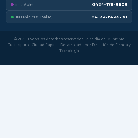
Línea Violeta
0424-178-9609
Citas Médicas (+Salud)
0412-619-49-70
© 2026 Todos los derechos reservados · Alcaldía del Municipio
Guaicaipuro · Ciudad Capital · Desarrollado por Dirección de Ciencia y
Tecnología