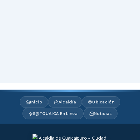
Inicio
Alcaldía
Ubicación
S@TGUAICA En Línea
Noticias