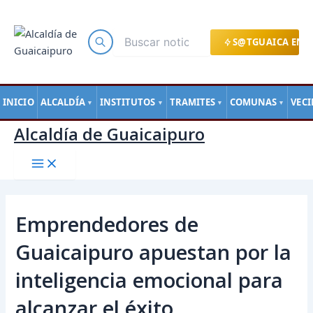
Main
Ir
Navegación
Menu
al
de
contenido
entradas
S@TGUAICA EN L
INICIO
ALCALDÍA
INSTITUTOS
TRAMITES
COMUNAS
VEC
▼
▼
▼
▼
Alcaldía de Guaicaipuro
Emprendedores de
Guaicaipuro apuestan por la
inteligencia emocional para
alcanzar el éxito