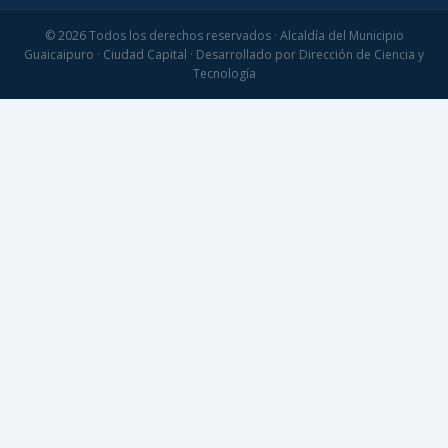
© 2026 Todos los derechos reservados · Alcaldía del Municipio
Guaicaipuro · Ciudad Capital · Desarrollado por Dirección de Ciencia y
Tecnología