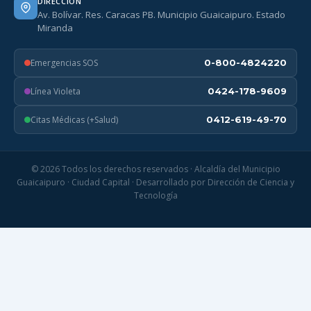
DIRECCIÓN
Av. Bolívar. Res. Caracas PB. Municipio Guaicaipuro. Estado
Miranda
Emergencias SOS
0-800-4824220
Línea Violeta
0424-178-9609
Citas Médicas (+Salud)
0412-619-49-70
© 2026 Todos los derechos reservados · Alcaldía del Municipio
Guaicaipuro · Ciudad Capital · Desarrollado por Dirección de Ciencia y
Tecnología