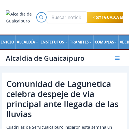
Ir
al
contenido
S@TGUAICA EN L
INICIO
ALCALDÍA
INSTITUTOS
TRAMITES
COMUNAS
VEC
▼
▼
▼
▼
Navegación
Mai
Alcaldía de Guaicaipuro
de
Men
entradas
Comunidad de Lagunetica
celebra despeje de vía
principal ante llegada de las
lluvias
Cuadrillas de Serviguaicaipuro iniciaron esta semana un