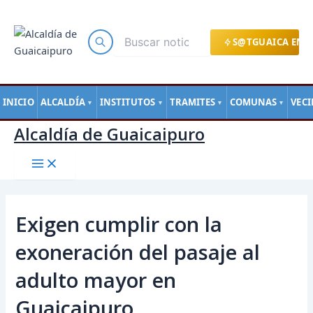
Main
Ir
Navegación
Menu
al
de
contenido
entradas
S@TGUAICA EN L
INICIO
ALCALDÍA
INSTITUTOS
TRAMITES
COMUNAS
VEC
▼
▼
▼
▼
Alcaldía de Guaicaipuro
Exigen cumplir con la
exoneración del pasaje al
adulto mayor en
Guaicaipuro