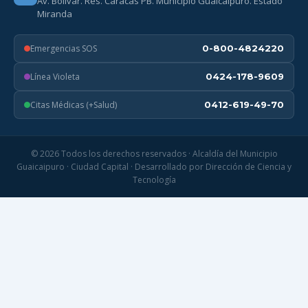
Av. Bolívar. Res. Caracas PB. Municipio Guaicaipuro. Estado
Miranda
Emergencias SOS
0-800-4824220
Línea Violeta
0424-178-9609
Citas Médicas (+Salud)
0412-619-49-70
© 2026 Todos los derechos reservados · Alcaldía del Municipio
Guaicaipuro · Ciudad Capital · Desarrollado por Dirección de Ciencia y
Tecnología