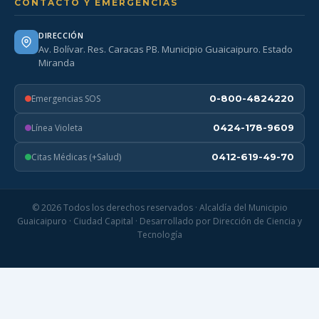
CONTACTO Y EMERGENCIAS
DIRECCIÓN
Av. Bolívar. Res. Caracas PB. Municipio Guaicaipuro. Estado
Miranda
Emergencias SOS
0-800-4824220
Línea Violeta
0424-178-9609
Citas Médicas (+Salud)
0412-619-49-70
© 2026 Todos los derechos reservados · Alcaldía del Municipio
Guaicaipuro · Ciudad Capital · Desarrollado por Dirección de Ciencia y
Tecnología