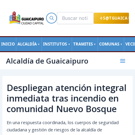
Ir
al
contenido
S@TGUAICA EN
INICIO
ALCALDÍA
INSTITUTOS
TRAMITES
COMUNAS
VEC
▼
▼
▼
▼
Navegación
Mai
Alcaldía de Guaicaipuro
de
Men
entradas
Despliegan atención integral
inmediata tras incendio en
comunidad Nuevo Bosque
En una respuesta coordinada, los cuerpos de seguridad
ciudadana y gestión de riesgos de la alcaldía de