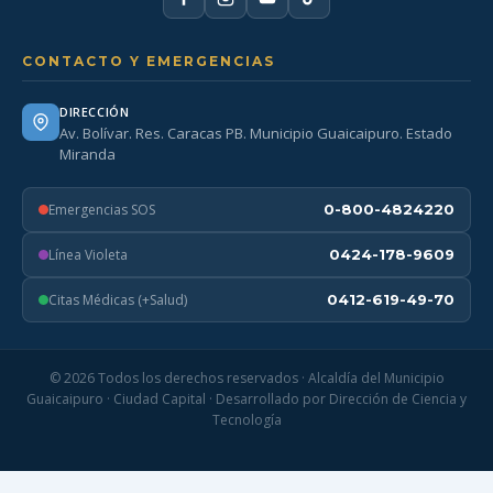
CONTACTO Y EMERGENCIAS
DIRECCIÓN
Av. Bolívar. Res. Caracas PB. Municipio Guaicaipuro. Estado
Miranda
Emergencias SOS
0-800-4824220
Línea Violeta
0424-178-9609
Citas Médicas (+Salud)
0412-619-49-70
© 2026 Todos los derechos reservados · Alcaldía del Municipio
Guaicaipuro · Ciudad Capital · Desarrollado por Dirección de Ciencia y
Tecnología