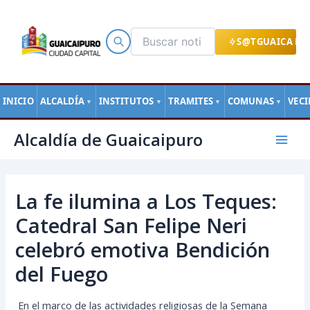
Ir
al
contenido
S@TGUAICA EN
INICIO
ALCALDÍA
INSTITUTOS
TRAMITES
COMUNAS
VEC
▼
▼
▼
▼
Navegación
Mai
Alcaldía de Guaicaipuro
de
Men
entradas
La fe ilumina a Los Teques:
Catedral San Felipe Neri
celebró emotiva Bendición
del Fuego
En el marco de las actividades religiosas de la Semana