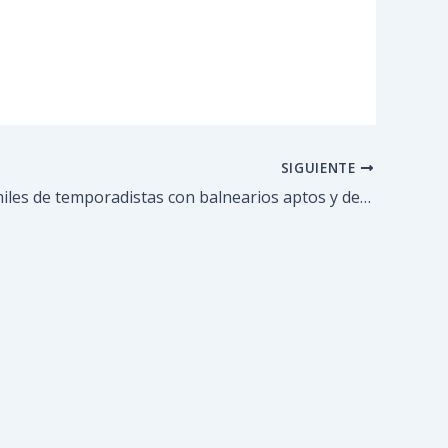
SIGUIENTE
Reciben a miles de temporadistas con balnearios aptos y despliegue integral en Tácata￼