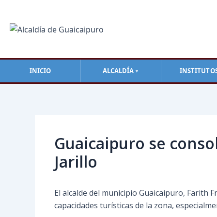
Ir
al
contenido
INICIO
ALCALDÍA
INSTITUTO
▼
Navegación
de
entradas
Guaicaipuro se consol
Jarillo
El alcalde del municipio Guaicaipuro, Farith Fr
capacidades turísticas de la zona, especialme