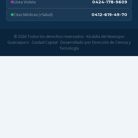
Línea Violeta
0424-178-9609
Citas Médicas (+Salud)
0412-619-49-70
© 2026 Todos los derechos reservados · Alcaldía del Municipio
Guaicaipuro · Ciudad Capital · Desarrollado por Dirección de Ciencia y
Tecnología