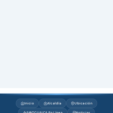
Inicio
Alcaldía
Ubicación
S@TGUAICA En Línea
Noticias