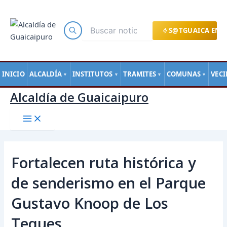
Main
Ir
Navegación
Menu
al
de
contenido
entradas
S@TGUAICA EN L
INICIO
ALCALDÍA
INSTITUTOS
TRAMITES
COMUNAS
VEC
▼
▼
▼
▼
Alcaldía de Guaicaipuro
Fortalecen ruta histórica y
de senderismo en el Parque
Gustavo Knoop de Los
Teques