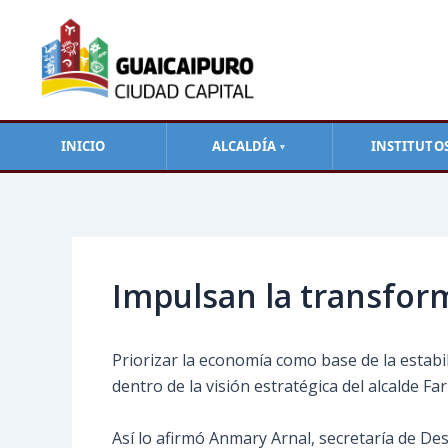
Ir
al
contenido
INICIO
ALCALDÍA
INSTITUTO
▼
Navegación
de
entradas
Impulsan la transfor
Priorizar la economía como base de la estabil
dentro de la visión estratégica del alcalde Far
Así lo afirmó Anmary Arnal, secretaría de De