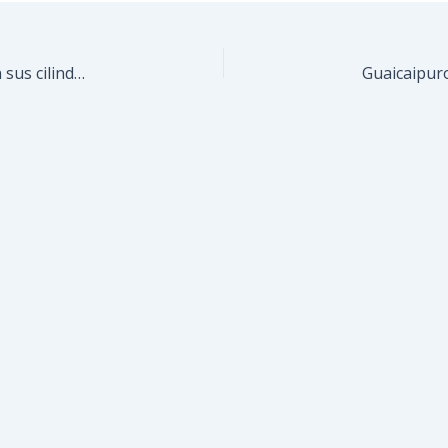
Más de 130 familias de Rómulo Gallegos renuevan sus cilindros de gas