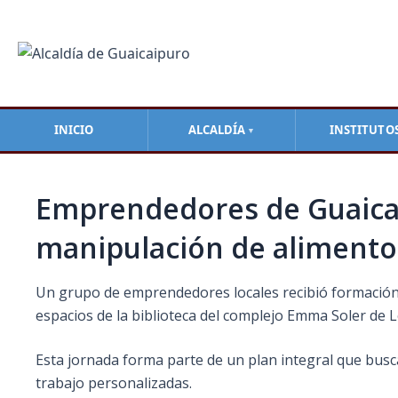
Ir
Navegación
al
de
contenido
entradas
INICIO
ALCALDÍA
INSTITUTO
▼
Emprendedores de Guaicaip
manipulación de aliment
Un grupo de emprendedores locales recibió formación 
espacios de la biblioteca del complejo Emma Soler de 
Esta jornada forma parte de un plan integral que busc
trabajo personalizadas.