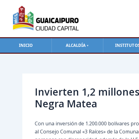
Ir
al
contenido
INICIO
ALCALDÍA
INSTITUTO
▼
Navegación
de
entradas
Invierten 1,2 millone
Negra Matea
Con una inversión de 1.200.000 bolívares pro
al Consejo Comunal «3 Raíces» de la Comuna 