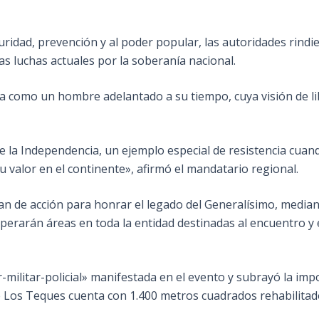
ridad, prevención y al poder popular, las autoridades rindi
s luchas actuales por la soberanía nacional.
da como un hombre adelantado a su tiempo, cuya visión de l
de la Independencia, un ejemplo especial de resistencia cuan
valor en el continente», afirmó el mandatario regional.
n de acción para honrar el legado del Generalísimo, median
erarán áreas en toda la entidad destinadas al encuentro y e
r-militar-policial» manifestada en el evento y subrayó la imp
e Los Teques cuenta con 1.400 metros cuadrados rehabilitad