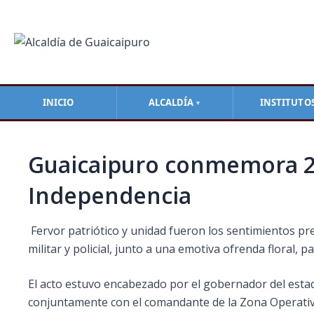
Ir
Navegación
al
de
contenido
entradas
INICIO
ALCALDÍA
INSTITUTO
▼
Guaicaipuro conmemora 276
Independencia
Fervor patriótico y unidad fueron los sentimientos p
militar y policial, junto a una emotiva ofrenda floral
El acto estuvo encabezado por el gobernador del estado 
conjuntamente con el comandante de la Zona Operativa