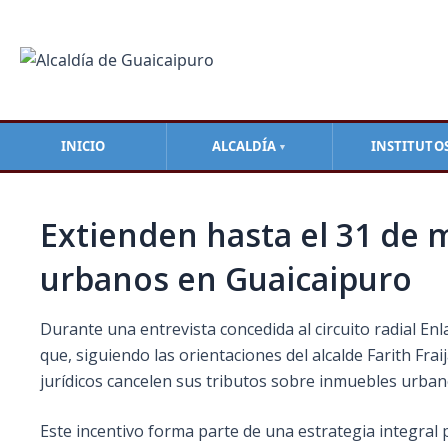
Ir
Navegación
al
de
contenido
entradas
INICIO
ALCALDÍA
INSTITUTO
▼
Extienden hasta el 31 de
urbanos en Guaicaipuro
Durante una entrevista concedida al circuito radial En
que, siguiendo las orientaciones del alcalde Farith Fr
jurídicos cancelen sus tributos sobre inmuebles urba
Este incentivo forma parte de una estrategia integral pa