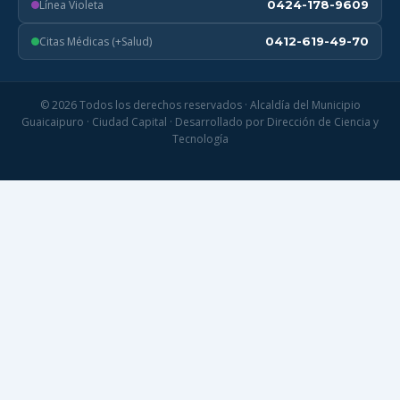
Línea Violeta
0424-178-9609
Citas Médicas (+Salud)
0412-619-49-70
© 2026 Todos los derechos reservados · Alcaldía del Municipio
Guaicaipuro · Ciudad Capital · Desarrollado por Dirección de Ciencia y
Tecnología