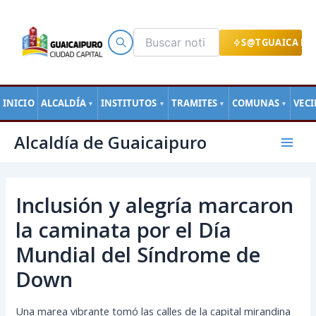
Ir
al
contenido
S@TGUAICA EN
INICIO
ALCALDÍA
INSTITUTOS
TRAMITES
COMUNAS
VEC
▼
▼
▼
▼
Navegación
Mai
Alcaldía de Guaicaipuro
de
Men
entradas
Inclusión y alegría marcaron
la caminata por el Día
Mundial del Síndrome de
Down
Una marea vibrante tomó las calles de la capital mirandina