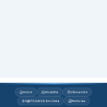
Inicio
Alcaldía
Ubicación
S@TGUAICA En Línea
Noticias