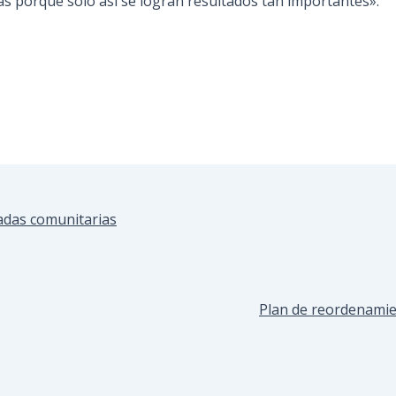
as porque sólo así se logran resultados tan importantes».
adas comunitarias
Plan de reordenamie