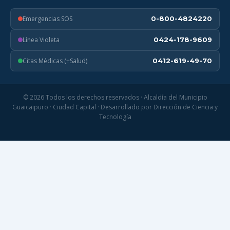
Emergencias SOS
0-800-4824220
Línea Violeta
0424-178-9609
Citas Médicas (+Salud)
0412-619-49-70
© 2026 Todos los derechos reservados · Alcaldía del Municipio
Guaicaipuro · Ciudad Capital · Desarrollado por Dirección de Ciencia y
Tecnología