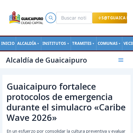
Ir
al
contenido
S@TGUAICA EN
INICIO
ALCALDÍA
INSTITUTOS
TRAMITES
COMUNAS
VEC
▼
▼
▼
▼
Navegación
Mai
Alcaldía de Guaicaipuro
de
Men
entradas
Guaicaipuro fortalece
protocolos de emergencia
durante el simulacro «Caribe
Wave 2026»
En un esfuerzo por consolidar la cultura preventiva y evaluar