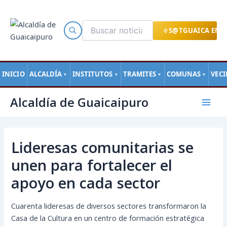
Ir
al
contenido
S@TGUAICA EN L
INICIO
ALCALDÍA
INSTITUTOS
TRAMITES
COMUNAS
VEC
▼
▼
▼
▼
Navegación
Mai
Alcaldía de Guaicaipuro
de
Men
entradas
Lideresas comunitarias se
unen para fortalecer el
apoyo en cada sector
Cuarenta lideresas de diversos sectores transformaron la
Casa de la Cultura en un centro de formación estratégica