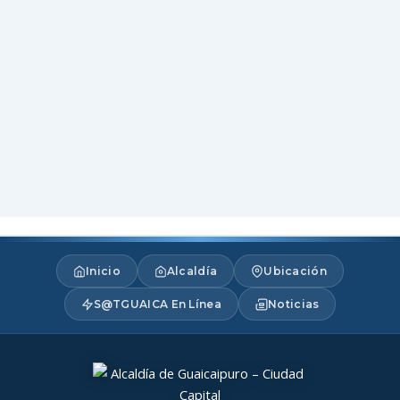
Inicio
Alcaldía
Ubicación
S@TGUAICA En Línea
Noticias