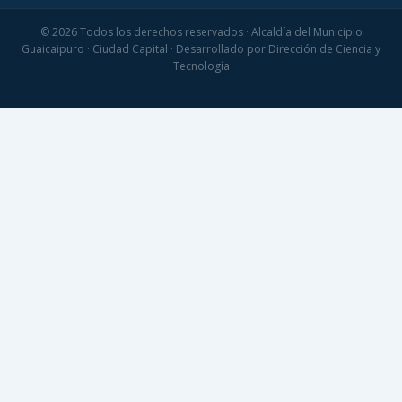
© 2026 Todos los derechos reservados · Alcaldía del Municipio
Guaicaipuro · Ciudad Capital · Desarrollado por Dirección de Ciencia y
Tecnología