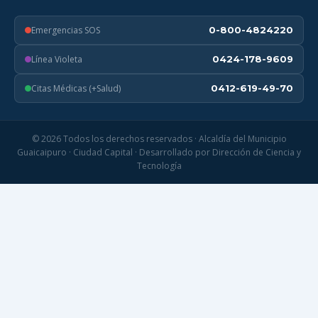
Emergencias SOS
0-800-4824220
Línea Violeta
0424-178-9609
Citas Médicas (+Salud)
0412-619-49-70
© 2026 Todos los derechos reservados · Alcaldía del Municipio
Guaicaipuro · Ciudad Capital · Desarrollado por Dirección de Ciencia y
Tecnología