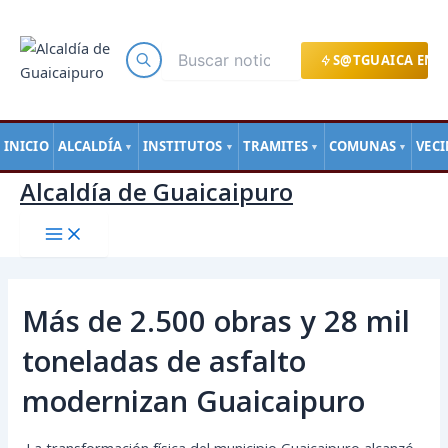
Main
Ir
Navegación
Menu
al
de
contenido
entradas
S@TGUAICA EN L
INICIO
ALCALDÍA
INSTITUTOS
TRAMITES
COMUNAS
VEC
▼
▼
▼
▼
Alcaldía de Guaicaipuro
Más de 2.500 obras y 28 mil
toneladas de asfalto
modernizan Guaicaipuro
La transformación física del municipio Guaicaipuro alcanzó