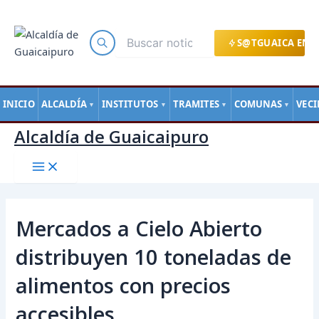
Main
Ir
Navegación
Menu
al
de
contenido
entradas
S@TGUAICA EN L
INICIO
ALCALDÍA
INSTITUTOS
TRAMITES
COMUNAS
VEC
▼
▼
▼
▼
Alcaldía de Guaicaipuro
Mercados a Cielo Abierto
distribuyen 10 toneladas de
alimentos con precios
accesibles