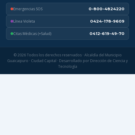
Emergencias SOS
0-800-4824220
Línea Violeta
0424-178-9609
Citas Médicas (+Salud)
0412-619-49-70
© 2026 Todos los derechos reservados · Alcaldía del Municipio
Guaicaipuro · Ciudad Capital · Desarrollado por Dirección de Ciencia y
Tecnología