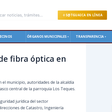
S@TGUAICA EN LÍNEA
ECINOS
ÓRGANOS MUNICIPALES
TRANSPARENCIA
▼
▼
e fibra óptica en
l municipio, autoridades de la alcaldía
casco central de la parroquia Los Teques.
eguridad jurídica del sector
direcciones de Catastro, Ingeniería