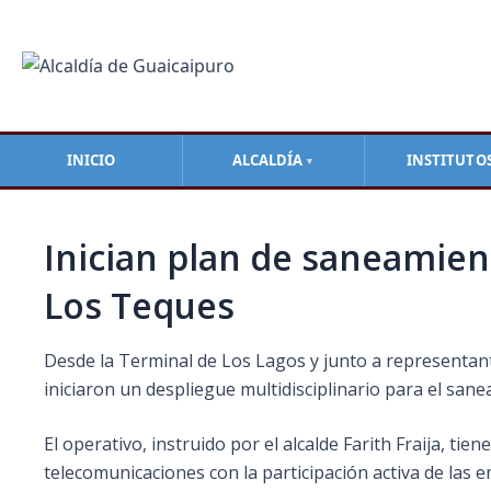
Ir
Navegación
al
de
contenido
entradas
INICIO
ALCALDÍA
INSTITUTO
▼
Inician plan de saneamien
Los Teques
Desde la Terminal de Los Lagos y junto a representant
iniciaron un despliegue multidisciplinario para el sane
El operativo, instruido por el alcalde Farith Fraija, tie
telecomunicaciones con la participación activa de las e