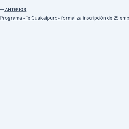
ANTERIOR
Programa «Fe Guaicaipuro» formaliza inscripción de 25 em