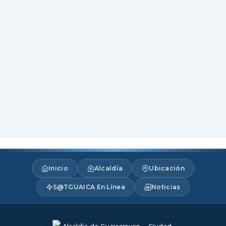
Inicio
Alcaldía
Ubicación
S@TGUAICA En Línea
Noticias