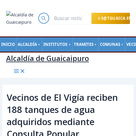
Main
Ir
Navegación
Menu
al
de
contenido
entradas
S@TGUAICA EN L
INICIO
ALCALDÍA
INSTITUTOS
TRAMITES
COMUNAS
VEC
▼
▼
▼
▼
Alcaldía de Guaicaipuro
Vecinos de El Vigía reciben
188 tanques de agua
adquiridos mediante
Consulta Popular