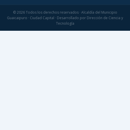
© 2026 Todos los derechos reservados · Alcaldía del Municipio
Guaicaipuro · Ciudad Capital · Desarrollado por Dirección de Ciencia y
Tecnología