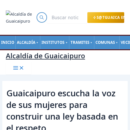
Main
Ir
Navegación
Menu
al
de
contenido
entradas
S@TGUAICA EN L
INICIO
ALCALDÍA
INSTITUTOS
TRAMITES
COMUNAS
VEC
▼
▼
▼
▼
Alcaldía de Guaicaipuro
Guaicaipuro escucha la voz
de sus mujeres para
construir una ley basada en
el respeto