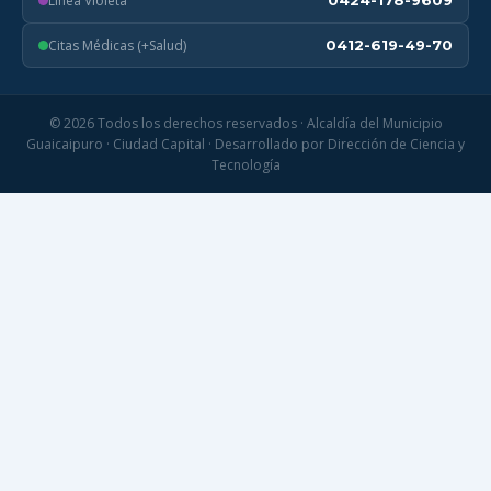
Línea Violeta
0424-178-9609
Citas Médicas (+Salud)
0412-619-49-70
© 2026 Todos los derechos reservados · Alcaldía del Municipio
Guaicaipuro · Ciudad Capital · Desarrollado por Dirección de Ciencia y
Tecnología