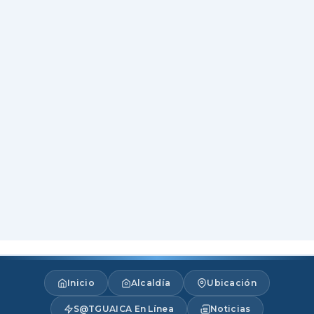
Inicio
Alcaldía
Ubicación
S@TGUAICA En Línea
Noticias