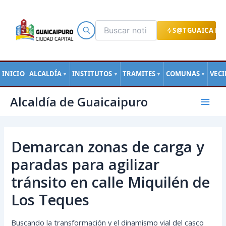
Ir
al
contenido
S@TGUAICA EN
INICIO
ALCALDÍA
INSTITUTOS
TRAMITES
COMUNAS
VEC
▼
▼
▼
▼
Navegación
Mai
Alcaldía de Guaicaipuro
de
Men
entradas
Demarcan zonas de carga y
paradas para agilizar
tránsito en calle Miquilén de
Los Teques
Buscando la transformación y el dinamismo vial del casco