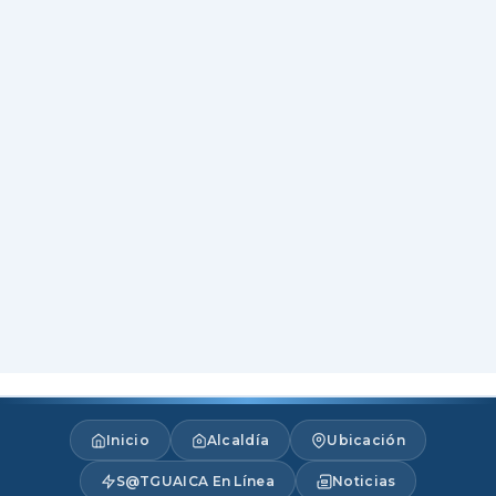
Inicio
Alcaldía
Ubicación
S@TGUAICA En Línea
Noticias