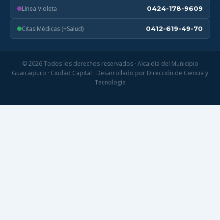
Línea Violeta
0424-178-9609
Citas Médicas (+Salud)
0412-619-49-70
© 2026 Todos los derechos reservados · Alcaldía del Municipio
Guaicaipuro · Ciudad Capital · Desarrollado por Dirección de Ciencia y
Tecnología