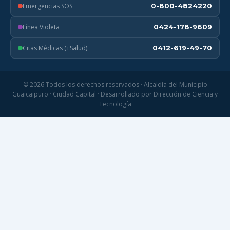
Emergencias SOS
0-800-4824220
Línea Violeta
0424-178-9609
Citas Médicas (+Salud)
0412-619-49-70
© 2026 Todos los derechos reservados · Alcaldía del Municipio
Guaicaipuro · Ciudad Capital · Desarrollado por Dirección de Ciencia y
Tecnología