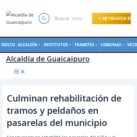
Main
Ir
Navegación
Menu
al
de
contenido
entradas
S@TGUAICA EN L
INICIO
ALCALDÍA
INSTITUTOS
TRAMITES
COMUNAS
VEC
▼
▼
▼
▼
Alcaldía de Guaicaipuro
Culminan rehabilitación de
tramos y peldaños en
pasarelas del municipio
Serviguaicaipuro rehabilitó las pasarelas del IUTA y el