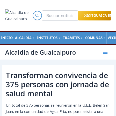
Ir
al
contenido
S@TGUAICA EN L
INICIO
ALCALDÍA
INSTITUTOS
TRAMITES
COMUNAS
VEC
▼
▼
▼
▼
Navegación
Mai
Alcaldía de Guaicaipuro
de
Men
entradas
Transforman convivencia de
375 personas con jornada de
salud mental
Un total de 375 personas se reunieron en la U.E.E. Belén San
Juan, en la comunidad de Agua Fría, no para asistir a una