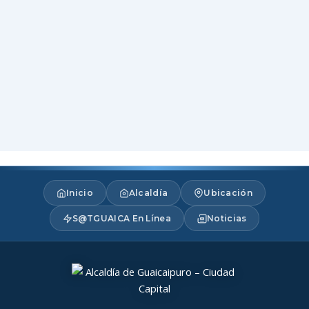
Inicio
Alcaldía
Ubicación
S@TGUAICA En Línea
Noticias