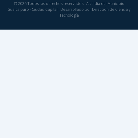
© 2026 Todos los derechos reservados · Alcaldía del Municipio
Guaicaipuro · Ciudad Capital · Desarrollado por Dirección de Ciencia y
Tecnología