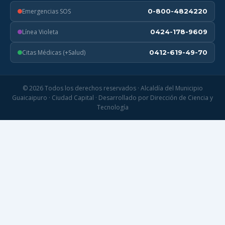
Emergencias SOS
0-800-4824220
Línea Violeta
0424-178-9609
Citas Médicas (+Salud)
0412-619-49-70
© 2026 Todos los derechos reservados · Alcaldía del Municipio
Guaicaipuro · Ciudad Capital · Desarrollado por Dirección de Ciencia y
Tecnología