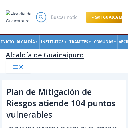
Main
Ir
Navegación
Menu
al
de
contenido
entradas
S@TGUAICA EN L
INICIO
ALCALDÍA
INSTITUTOS
TRAMITES
COMUNAS
VEC
▼
▼
▼
▼
Alcaldía de Guaicaipuro
Plan de Mitigación de
Riesgos atiende 104 puntos
vulnerables
Con el objetivo de blindar al municipio, el Plan Comunal de