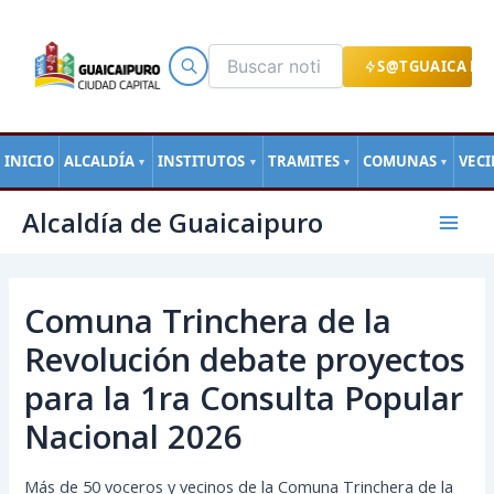
Ir
al
contenido
S@TGUAICA EN
INICIO
ALCALDÍA
INSTITUTOS
TRAMITES
COMUNAS
VEC
▼
▼
▼
▼
Navegación
Mai
Alcaldía de Guaicaipuro
de
Men
entradas
Comuna Trinchera de la
Revolución debate proyectos
para la 1ra Consulta Popular
Nacional 2026
Más de 50 voceros y vecinos de la Comuna Trinchera de la