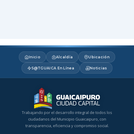
Inicio
Alcaldía
Ubicación
S@TGUAICA En Línea
Noticias
Trabajando por el desarrollo integral de todos los
ciudadanos del Municipio Guaicaipuro, con
transparencia, eficiencia y compromiso social.