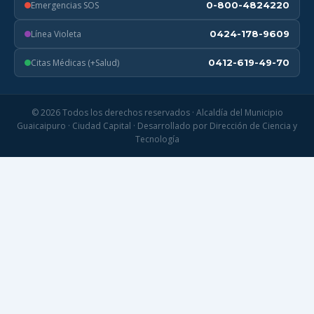
Emergencias SOS
0-800-4824220
Línea Violeta
0424-178-9609
Citas Médicas (+Salud)
0412-619-49-70
© 2026 Todos los derechos reservados · Alcaldía del Municipio
Guaicaipuro · Ciudad Capital · Desarrollado por Dirección de Ciencia y
Tecnología