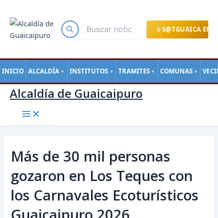
Main
Ir
Navegación
Menu
al
de
contenido
entradas
S@TGUAICA EN L
INICIO
ALCALDÍA
INSTITUTOS
TRAMITES
COMUNAS
VEC
▼
▼
▼
▼
Alcaldía de Guaicaipuro
Más de 30 mil personas
gozaron en Los Teques con
los Carnavales Ecoturísticos
Guaicaipuro 2026