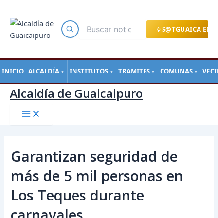
Main
Ir
Navegación
Menu
al
de
contenido
entradas
S@TGUAICA EN L
INICIO
ALCALDÍA
INSTITUTOS
TRAMITES
COMUNAS
VEC
▼
▼
▼
▼
Alcaldía de Guaicaipuro
Garantizan seguridad de
más de 5 mil personas en
Los Teques durante
carnavales