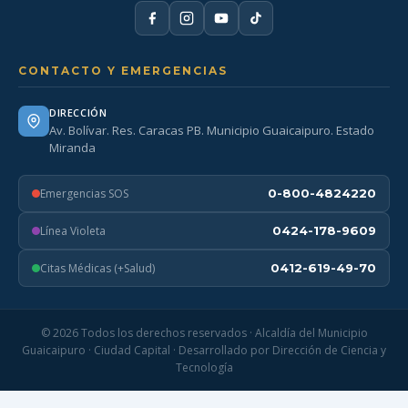
CONTACTO Y EMERGENCIAS
DIRECCIÓN
Av. Bolívar. Res. Caracas PB. Municipio Guaicaipuro. Estado
Miranda
Emergencias SOS
0-800-4824220
Línea Violeta
0424-178-9609
Citas Médicas (+Salud)
0412-619-49-70
© 2026 Todos los derechos reservados · Alcaldía del Municipio
Guaicaipuro · Ciudad Capital · Desarrollado por Dirección de Ciencia y
Tecnología