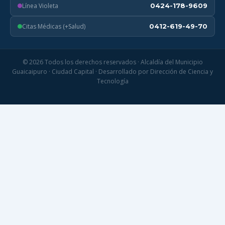
Línea Violeta
0424-178-9609
Citas Médicas (+Salud)
0412-619-49-70
© 2026 Todos los derechos reservados · Alcaldía del Municipio
Guaicaipuro · Ciudad Capital · Desarrollado por Dirección de Ciencia y
Tecnología