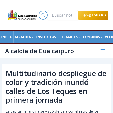
Ir
al
contenido
S@TGUAICA EN
INICIO
ALCALDÍA
INSTITUTOS
TRAMITES
COMUNAS
VEC
▼
▼
▼
▼
Navegación
Mai
Alcaldía de Guaicaipuro
de
Men
entradas
Multitudinario despliegue de
color y tradición inundó
calles de Los Teques en
primera jornada
La capital mirandina se vistió de gala con el inicio de los