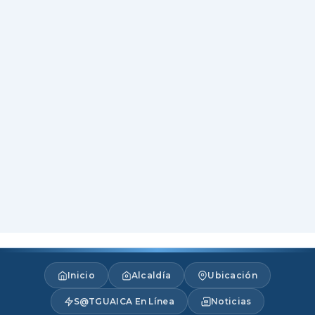
Inicio
Alcaldía
Ubicación
S@TGUAICA En Línea
Noticias